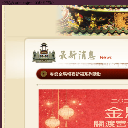
<%@codepage="65001"%>
春節金馬報喜祈福系列活動