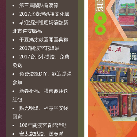
第三屆鬧熱關渡節
2017北臺灣媽祖文化節
恭迎湄洲祖廟媽蒞臨新
北市巡安賜福
干豆媽太鼓團開團典禮
2017關渡宮花燈展
2017台北小提燈、免費
發送
免費燈籠DIY、歡迎踴躍
參加
新春祈福、禮佛參拜送
紅包
點光明燈、福慧平安袋
回家
106年關渡宮春節活動
安太歲點燈、送春聯