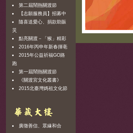
第二屆鬧熱關渡節
【志願服務員】招募中
隨喜送愛心、捐款助賑
災
點亮關渡－「猴」精彩
2016年丙申年新春揮亳
2015年公益祈福GO路
跑
第一屆鬧熱關渡節
《關渡宮文化叢書》
2015北臺灣媽祖文化節
廣徵善信、眾緣和合