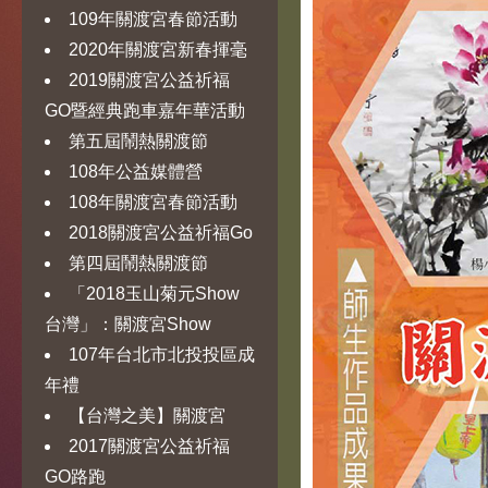
109年關渡宮春節活動
2020年關渡宮新春揮毫
2019關渡宮公益祈福
GO暨經典跑車嘉年華活動
第五屆鬧熱關渡節
108年公益媒體營
108年關渡宮春節活動
2018關渡宮公益祈福Go
第四屆鬧熱關渡節
「2018玉山菊元Show
台灣」：關渡宮Show
107年台北市北投投區成
年禮
【台灣之美】關渡宮
2017關渡宮公益祈福
GO路跑