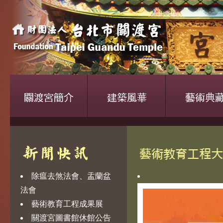
除瘟去煞法會、盂蘭盆
法會
藝術教育工程成果展
關渡宮圖書館休館公告