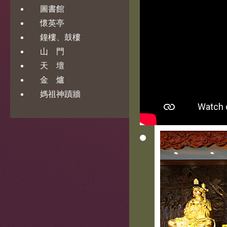
圖書館
懷英亭
鐘樓、鼓樓
山 門
天 壇
金 爐
媽祖神蹟牆