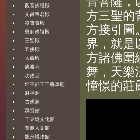
音菩薩，
觀音佛祖殿
方三聖的
文昌帝君殿
凌霄寶殿
方接引圖
藥師佛祖殿
界，就是
三聖殿
五佛殿
方諸佛圍
太歲殿
廣渡寺
舞，天樂
功德堂
憧憬的莊
延平郡王三將軍廟
財神洞
古佛洞
群賢館
干豆媽文化館
關渡人文館
龍舟博物館