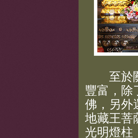
至於關
豐富，除
佛，另外
地藏王菩
光明燈柱