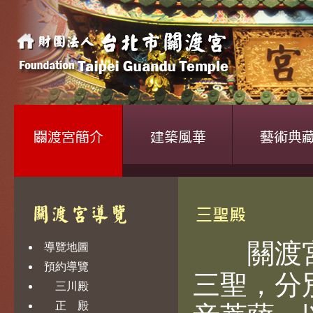
關渡宮
導覽地圖
預約導覽
三聖，分
三川殿
正 殿