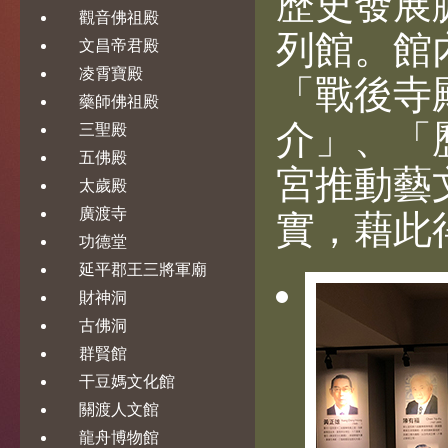
歷史發展
觀音佛祖殿
列館。館
文昌帝君殿
凌霄寶殿
「戰後寺
藥師佛祖殿
介」、「
三聖殿
五佛殿
宮推動藝
太歲殿
廣渡寺
實，藉此
功德堂
延平郡王三將軍廟
財神洞
古佛洞
群賢館
干豆媽文化館
關渡人文館
龍舟博物館