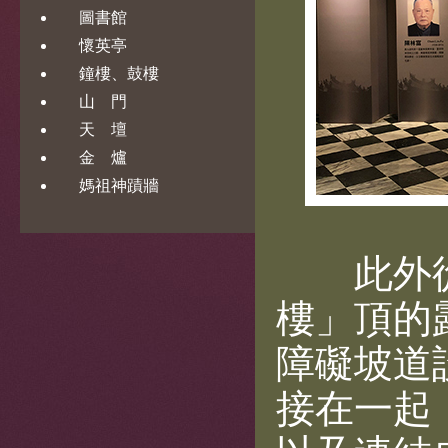
圖書館
懷英亭
鐘樓、鼓樓
山 門
天 壇
金 爐
媽祖神蹟牆
此外從
樓」頂的
障礙坡道
接在一起