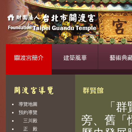
「群賢
導覽地圖
預約導覽
旁、舊「
三川殿
正 殿